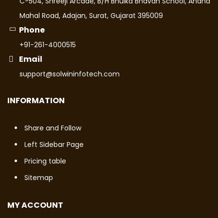
C-504, Shreeji Arcade, B/H Bhulka Bhavan School, Anand
Mahal Road, Adajan, Surat, Gujarat 395009
Phone
+91-261-4000515
Email
support@solwininfotech.com
INFORMATION
Share and Follow
Left Sidebar Page
Pricing table
Sitemap
MY ACCOUNT