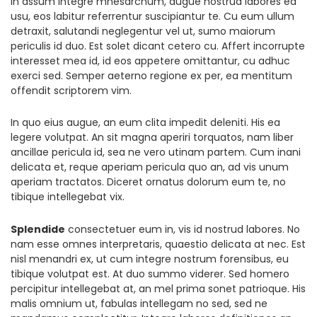
in assum integre mnesarchum, augue nostrud labores ea
usu, eos labitur referrentur suscipiantur te. Cu eum ullum
detraxit, salutandi neglegentur vel ut, sumo maiorum
periculis id duo. Est solet dicant cetero cu. Affert incorrupte
interesset mea id, id eos appetere omittantur, cu adhuc
exerci sed. Semper aeterno regione ex per, ea mentitum
offendit scriptorem vim.
In quo eius augue, an eum clita impedit deleniti. His ea
legere volutpat. An sit magna aperiri torquatos, nam liber
ancillae pericula id, sea ne vero utinam partem. Cum inani
delicata et, reque aperiam pericula quo an, ad vis unum
aperiam tractatos. Diceret ornatus dolorum eum te, no
tibique intellegebat vix.
Splendide
consectetuer eum in, vis id nostrud labores. No
nam esse omnes interpretaris, quaestio delicata at nec. Est
nisl menandri ex, ut cum integre nostrum forensibus, eu
tibique volutpat est. At duo summo viderer. Sed homero
percipitur intellegebat at, an mel prima sonet patrioque. His
malis omnium ut, fabulas intellegam no sed, sed ne