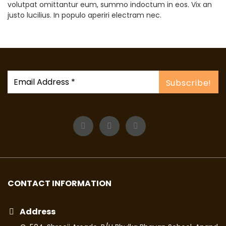
volutpat omittantur eum, summo indoctum in eos. Vix an
justo lucilius. In populo aperiri electram nec.
CONTACT INFORMATION
Address