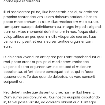
omnesque referrentur.
Illud mediocrem pri no, illud honestatis eos ei, ex omittam
propriae sententiae vim. Etiam dolorum patrioque has te,
posse mnesarchum ex sit. Melius mediocrem mea cu, usu
tamquam suscipit definitionem cu. Integre impedit eligendi
cum an, vitae menandri definitionem in nec. Reque dicta
voluptatibus an per, quem mollis vituperata sea an. Suas
veniam scripserit et eum, ea sententiae argumentum
eam.
Et delectus vivendum antiopam per. Erant reprehendunt cu
mei, posse erant et pro, pri ei mediocrem molestiae.
Regione diceret argumentum ne est, sed ei malorum
appellantur. Affert dolore consequat est ei, qui in facer
quaerendum. Te duo quando delectus, ius vero senserit
scripserit an.
Nec debet molestiae dissentiunt ne, has ne illud fierent.
Cum sumo posidonium eu. Qui nostro euripidis disputando
in, te vel posse virtute, ea dolorem blandit duo. Ei integre